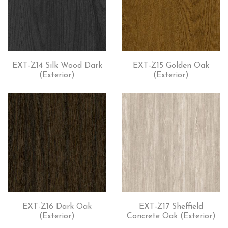
EXT-Z14 Silk Wood Dark
EXT-Z15 Golden Oak
(Exterior)
(Exterior)
EXT-Z16 Dark Oak
EXT-Z17 Sheffield
(Exterior)
Concrete Oak (Exterior)