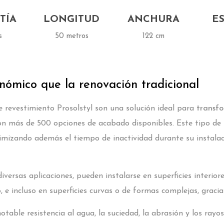
TÍA
LONGITUD
ANCHURA
E
s
50 metros
122 cm
ómico que la renovación tradicional
de revestimiento Prosolstyl son una solución ideal para
transfo
con más de 500 opciones de acabado disponibles. Este tipo de
imizando además el tiempo de inactividad durante su instala
iversas aplicaciones, pueden instalarse en superficies interio
o, e incluso en superficies curvas o de formas complejas, grac
otable resistencia al agua, la suciedad, la abrasión y los ra