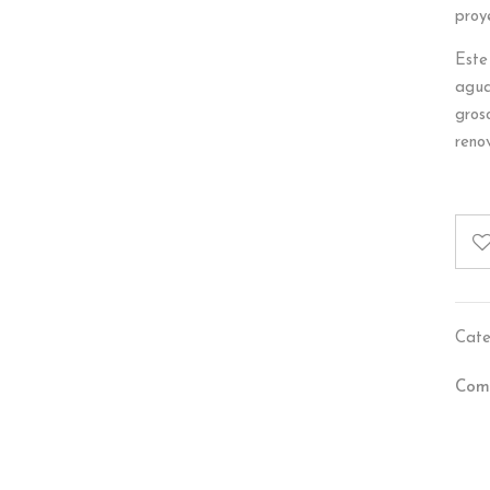
proy
Este
agua
gros
renov
Cate
Comp