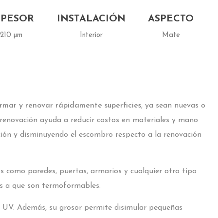
SPESOR
INSTALACIÓN
ASPECTO
210 µm
Interior
Mate
rmar y renovar rápidamente superficies
, ya sean nuevas o
 renovación ayuda a reducir costos en materiales y mano
ción y disminuyendo el escombro respecto a la renovación
res como paredes, puertas, armarios y cualquier otro tipo
ias a que son termoformables.
yos UV. Además, su grosor permite disimular pequeñas