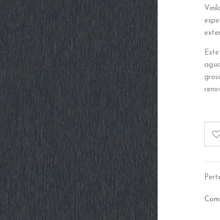
Vini
espe
exter
Este
agua
gros
renov
Pert
Comp