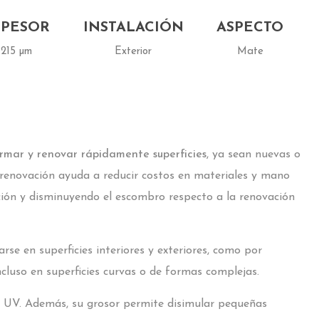
SPESOR
INSTALACIÓN
ASPECTO
215 µm
Exterior
Mate
rmar y renovar rápidamente superficies
, ya sean nuevas o
 renovación ayuda a reducir costos en materiales y mano
ción y disminuyendo el escombro respecto a la renovación
rse en superficies interiores y exteriores, como por
ncluso en superficies curvas o de formas complejas.
yos UV. Además, su grosor permite disimular pequeñas