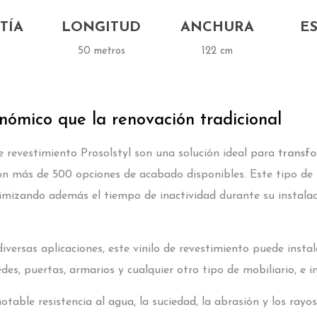
TÍA
LONGITUD
ANCHURA
E
s
50 metros
122 cm
ómico que la renovación tradicional
de revestimiento Prosolstyl son una solución ideal para
transfo
con más de 500 opciones de acabado disponibles. Este tipo de
imizando además el tiempo de inactividad durante su instala
versas aplicaciones, este vinilo de revestimiento puede instala
des, puertas, armarios y cualquier otro tipo de mobiliario, e i
otable resistencia al agua, la suciedad, la abrasión y los ra